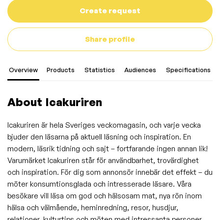
Create request
Share profile
Overview
Products
Statistics
Audiences
Specifications
About Icakuriren
Icakuriren är hela Sveriges veckomagasin, och varje vecka
bjuder den läsarna på aktuell läsning och inspiration. En
modern, läsrik tidning och sajt – fortfarande ingen annan lik!
Varumärket Icakuriren står för användbarhet, trovärdighet
och inspiration. För dig som annonsör innebär det effekt – du
möter konsumtionsglada och intresserade läsare. Våra
besökare vill läsa om god och hälsosam mat, nya rön inom
hälsa och välmående, heminredning, resor, husdjur,
relationer, kulturtips och möten med intressanta personer.