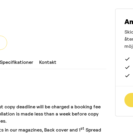
An
Skic
åte
möjl
Specifikationer
Kontakt
ist copy deadline will be charged a booking fee
llation is made less than a week before copy
tes.
st
s in our magazines, Back cover and 1
Spread