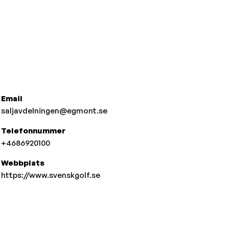
Email
saljavdelningen@egmont.se
Telefonnummer
+4686920100
Webbplats
https://www.svenskgolf.se