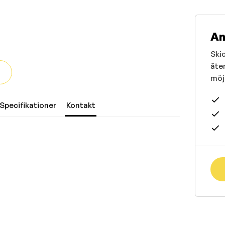
An
Skic
åte
möjl
Specifikationer
Kontakt