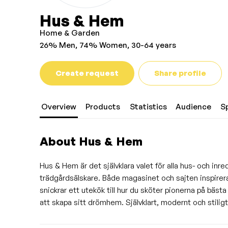
Hus & Hem
Home & Garden
26% Men, 74% Women, 30-64 years
Create request
Share profile
Overview
Products
Statistics
Audience
S
About Hus & Hem
Hus & Hem är det självklara valet för alla hus- och in
trädgårdsälskare. Både magasinet och sajten inspirerar
snickrar ett utekök till hur du sköter pionerna på bäst
att skapa sitt drömhem. Självklart, modernt och stiligt 