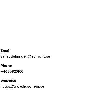
Email
saljavdelningen@egmont.se
Phone
+4686920100
Website
https://www.husohem.se