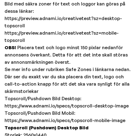
Bild med säkra zoner för text och loggor kan göras på
dessa länkar:
https://preview.adnami.io/creativetest?sz=desktop-
topscroll
https://preview.adnami.io/creativetest?sz=mobile-
topscroll
OBS!
Placera text och logo minst 150 pixlar nedanför
annonsens överkant. Detta för att det inte skall störas
av annonsmärkningen överst.
Se mer info under rubriken Safe Zones i länkarna nedan.
Där ser du exakt var du ska placera din text, logo och
call-to-action knapp för att det ska vara synligt för alla
skärmstorlekar
Topscroll/Pushdown Bild Desktop:
https://www.adnami.io/specs/topscroll-desktop-image
Topscroll/Pushdown Bild Mobil:
https://www.adnami.io/specs/topscroll-mobile-image
Topscroll (Pushdown) Desktop Bild
Storlek: 2560x1440