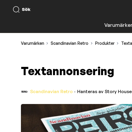
Sök
Varumärke
Varumärken
Scandinavian Retro
Produkter
Texta
Textannonsering
Scandinavian Retro
Hanteras av
Story House