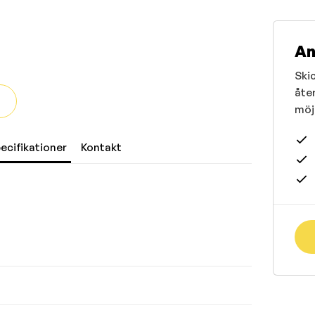
An
Skic
åte
möjl
ecifikationer
Kontakt