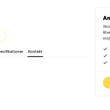
An
Skic
åte
möjl
ecifikationer
Kontakt