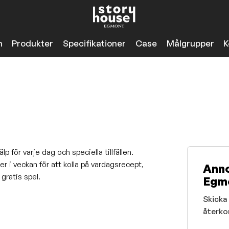
n
Produkter
Specifikationer
Case
Målgrupper
K
 för varje dag och speciella tillfällen.
r i veckan för att kolla på vardagsrecept,
Anno
gratis spel.
Egmo
Skicka 
återko