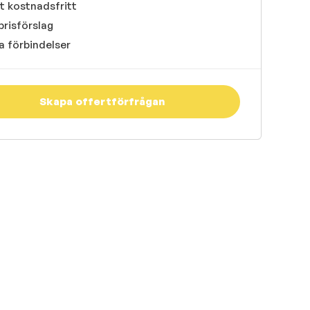
t kostnadsfritt
prisförslag
a förbindelser
Skapa offertförfrågan