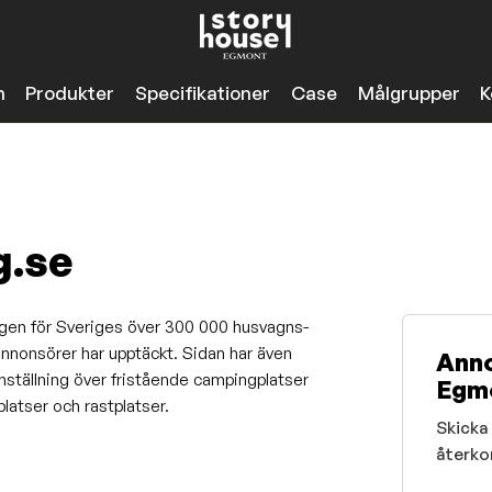
n
Produkter
Specifikationer
Case
Målgrupper
K
.se
ngen för Sveriges över 300 000 husvagns-
 annonsörer har upptäckt. Sidan har även
Anno
tällning över fristående campingplatser
Egmo
platser och rastplatser.
Skicka 
återko