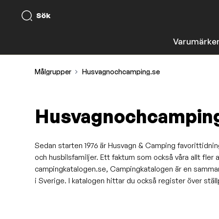
Sök
Varumärke
Målgrupper
Husvagnochcamping.se
Husvagnochcamping
Sedan starten 1976 är Husvagn & Camping favorittidni
och husbilsfamiljer. Ett faktum som också våra allt fler
campingkatalogen.se, Campingkatalogen är en sammans
i Sverige. I katalogen hittar du också register över ställ