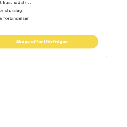
t kostnadsfritt
prisförslag
a förbindelser
Skapa offertförfrågan