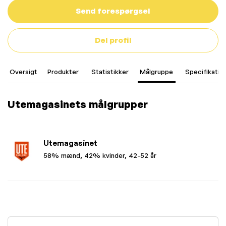
Send forespørgsel
Del profil
Oversigt
Produkter
Statistikker
Målgruppe
Specifikatio
Utemagasinets målgrupper
Utemagasinet
58% mænd, 42% kvinder, 42-52 år