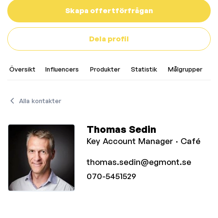
Skapa offertförfrågan
Dela profil
Översikt
Influencers
Produkter
Statistik
Målgrupper
A
Alla kontakter
Thomas Sedin
Key Account Manager ·
Café
thomas.sedin@egmont.se
070-5451529